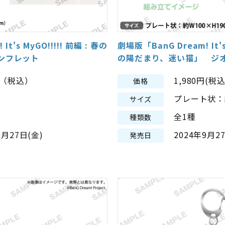
t's MyGO!!!!! 前編 : 春の
劇場版「BanG Dream! It's
ンフレット
の陽だまり、迷い猫」 ジ
0円（税込）
1,980円(税込
価格
プレート状：約
サイズ
全1種
種類数
9月27日(金)
2024年9月2
発売日