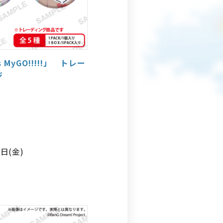
s MyGO!!!!!」 トレー
ジ
7日(金)