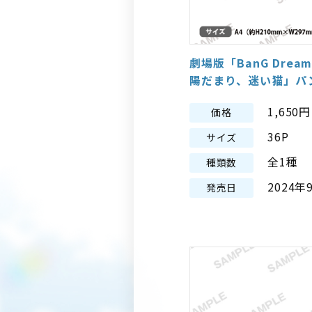
劇場版「BanG Dream! I
陽だまり、迷い猫」パ
1,65
価格
36P
サイズ
全1種
種類数
2024年
発売日