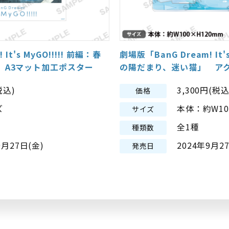
It's MyGO!!!!! 前編：春
劇場版「BanG Dream! It's
 A3マット加工ポスター
の陽だまり、迷い猫」 ア
税込)
3,300円(税込
価格
ズ
本体：約W10
サイズ
全1種
種類数
9月27日(金)
2024年9月2
発売日